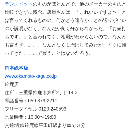
ランスベット
のものがほとんどで、他のメーカーのものと
比較できずに残念。店員さんは、「これいいですよ〜」と
は言ってくれるものの、何かどう違うか、どの辺りがいい
のか説明がなく、なんだか良く分からなかった。「お値打
ちです。」と言われても、相場がわからないので、なんと
も言えず。。。。なんとなく１周はしてみたが、すぐに帰
ってきた。ここで買うことはないだろう。
岡本総本店
www.okamoto-kagu.co.jp
鈴鹿店
住所：三重県鈴鹿市算所2丁目14-3
電話番号：059-379-2211
フリーダイヤル:0120-240593
営業時間：10:00〜19:00
交通:近鉄鈴鹿線平田町駅より車で３分