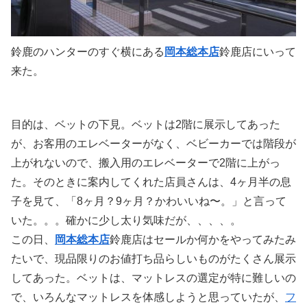
鈴鹿のハンターのすぐ横にある
岡本総本店
鈴鹿店にいって
来た。
目的は、ベットの下見。ベットは2階に展示してあった
が、お客用のエレベーターがなく、ベビーカーでは階段が
上がれないので、搬入用のエレベーターで2階に上がっ
た。そのときに案内してくれた店員さんは、4ヶ月半の息
子を見て、「8ヶ月？9ヶ月？かわいいね〜。」と言って
いた。。。確かに少し太り気味だが、、、、。
この日、
岡本総本店
鈴鹿店はセールか何かをやってみたみ
たいで、現品限りのお値打ち品らしいものがたくさん展示
してあった。ベットは、マットレスの選定が特に難しいの
で、いろんなマットレスを体感しようと思っていたが、
フ