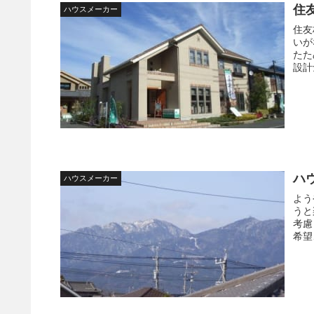
住
ハウスメーカー
住友
いが
たた
設計
ハ
ハウスメーカー
よう
うと
考慮
希望