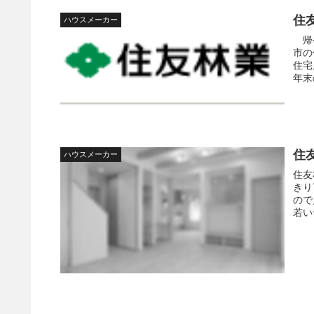
住
ハウスメーカー
帰省
市の
住宅
年末
住
ハウスメーカー
住友
きり
ので
若い