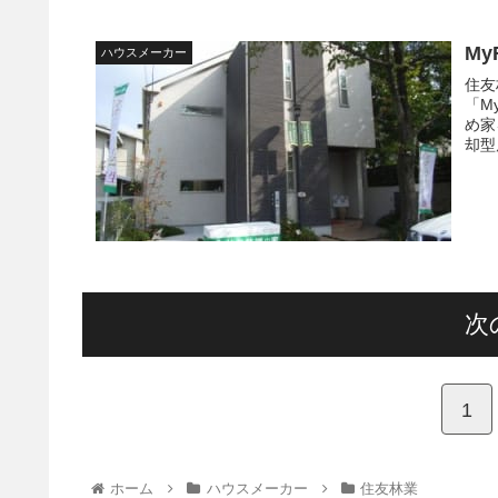
My
ハウスメーカー
住友
「M
め家
却型
次
1
ホーム
ハウスメーカー
住友林業