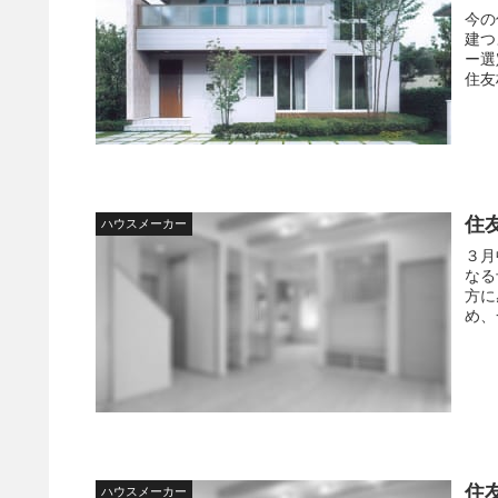
今の
建つ
ー選
住友
住
ハウスメーカー
３月
なる
方に
め、
住
ハウスメーカー