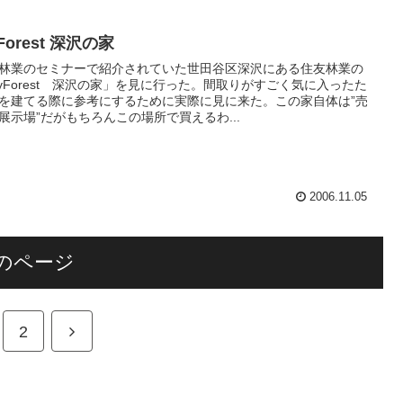
Forest 深沢の家
林業のセミナーで紹介されていた世田谷区深沢にある住友林業の
yForest 深沢の家」を見に行った。間取りがすごく気に入ったた
を建てる際に参考にするために実際に見に来た。この家自体は”売
展示場”だがもちろんこの場所で買えるわ...
2006.11.05
のページ
2