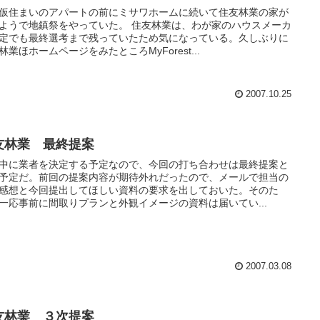
仮住まいのアパートの前にミサワホームに続いて住友林業の家が
ようで地鎮祭をやっていた。 住友林業は、わが家のハウスメーカ
定でも最終選考まで残っていたため気になっている。久しぶりに
林業ほホームページをみたところMyForest...
2007.10.25
友林業 最終提案
中に業者を決定する予定なので、今回の打ち合わせは最終提案と
予定だ。前回の提案内容が期待外れだったので、メールで担当の
感想と今回提出してほしい資料の要求を出しておいた。そのた
一応事前に間取りプランと外観イメージの資料は届いてい...
2007.03.08
友林業 ３次提案