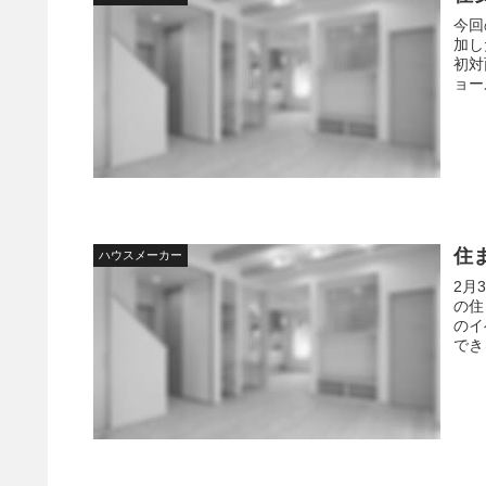
今回
加し
初対
ョー
住
ハウスメーカー
2月
の住
のイ
でき