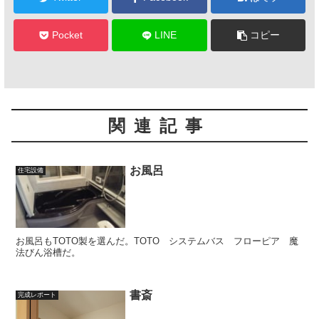
Pocket
LINE
コピー
関連記事
お風呂
住宅設備
お風呂もTOTO製を選んだ。TOTO システムバス フローピア 魔
法びん浴槽だ。
書斎
完成レポート