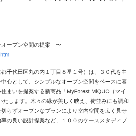
なオープン空間の提案 〜
.html
京都千代田区丸の内１丁目８番１号）は、３０代を中
を中心として、シンプルなオープン空間をベースに暮
いを提案する新商品「MyForest-MiQUO（マイ
いたします。木々の緑が美しく映え、街並みにも調和
仕切らずオープンなプランにより室内空間を広く見せ
効率の良い設計提案など、１００のケーススタディプ