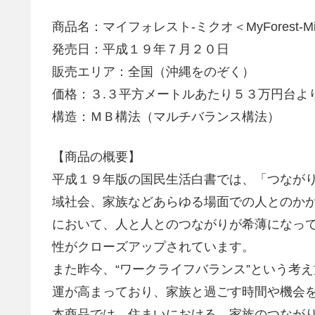
商品名：マイフォレスト-ミクオ＜MyForest-M
発売日：平成１９年７月２０日
販売エリア：全国（沖縄をのぞく）
価格：３.３平方メートルあたり５３万円台より
構造：ＭＢ構法（マルチバランス構法）
【商品の概要】
平成１９年版の国民生活白書では、「つなが
域社会、家族などあらゆる場面での人とのか
において、人と人とのつながりが希薄になっ
性がクローズアップされています。
また昨今、“ワークライフバランス”という考
運が高まっており、家族と過ごす時間や機会
本商品では、住まいにおける、家族のつなが