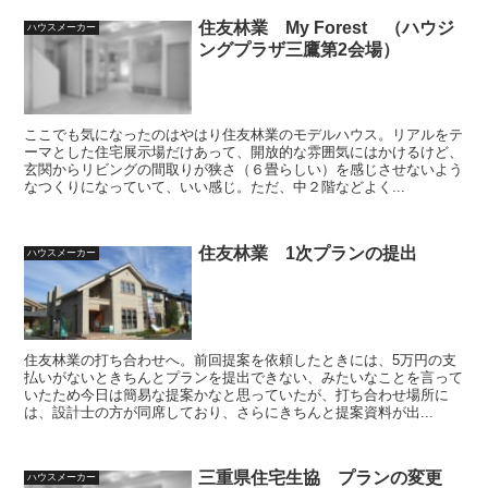
住友林業 My Forest （ハウジ
ハウスメーカー
ングプラザ三鷹第2会場）
ここでも気になったのはやはり住友林業のモデルハウス。リアルをテ
ーマとした住宅展示場だけあって、開放的な雰囲気にはかけるけど、
玄関からリビングの間取りが狭さ（６畳らしい）を感じさせないよう
なつくりになっていて、いい感じ。ただ、中２階などよく...
住友林業 1次プランの提出
ハウスメーカー
住友林業の打ち合わせへ。前回提案を依頼したときには、5万円の支
払いがないときちんとプランを提出できない、みたいなことを言って
いたため今日は簡易な提案かなと思っていたが、打ち合わせ場所に
は、設計士の方が同席しており、さらにきちんと提案資料が出...
三重県住宅生協 プランの変更
ハウスメーカー