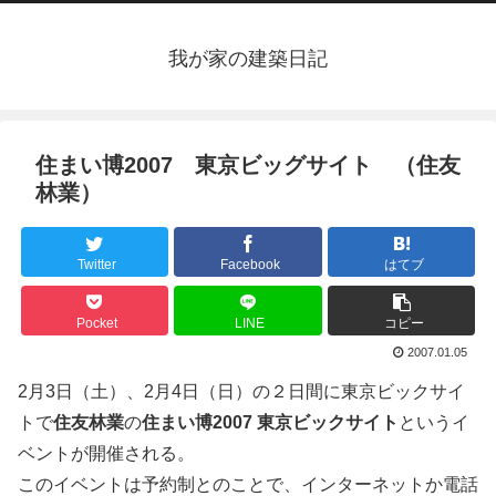
我が家の建築日記
住まい博2007 東京ビッグサイト （住友
林業）
Twitter
Facebook
はてブ
Pocket
LINE
コピー
2007.01.05
2月3日（土）、2月4日（日）の２日間に東京ビックサイ
トで
住友林業
の
住まい博2007 東京ビックサイト
というイ
ベントが開催される。
このイベントは予約制とのことで、インターネットか電話