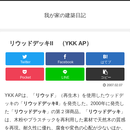
我が家の建築日記
リウッドデッキII （YKK AP）
Twitter
Facebook
はてブ
Pocket
LINE
コピー
2007.02.07
YKK APは、「
リウッド
」（再生木）を使用したウッドデ
ッキの「
リウッドデッキII
」を発売した。2000年に発売し
た「
リウッドデッキ
」の第２弾商品。「
リウッドデッキ
」
は、木粉やプラスチックを再利用した素材で天然木の質感
を再現。耐久性に優れ、腐食や変色の心配が少ないほか、