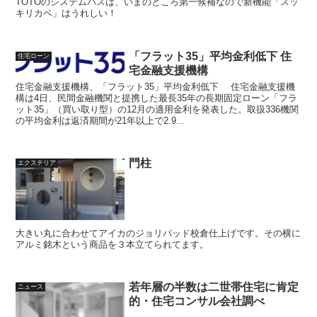
TOTOのシステムバスは、いまのところ第一候補なので新機能「スッ
キリカベ」はうれしい！
「フラット35」平均金利低下 住
住宅ローン
宅金融支援機構
住宅金融支援機構、「フラット35」平均金利低下 住宅金融支援機
構は4日、民間金融機関と提携した最長35年の長期固定ローン「フラ
ット35」（買い取り型）の12月の適用金利を発表した。取扱336機関
の平均金利は返済期間が21年以上で2.9...
門柱
エクステリア
大きい丸に合わせてアイカのジョリパッド校倉仕上げです。その横に
アルミ銘木という商品を３本立てられてます。
若年層の半数は二世帯住宅に肯定
ニュース
的・住宅コンサル会社調べ