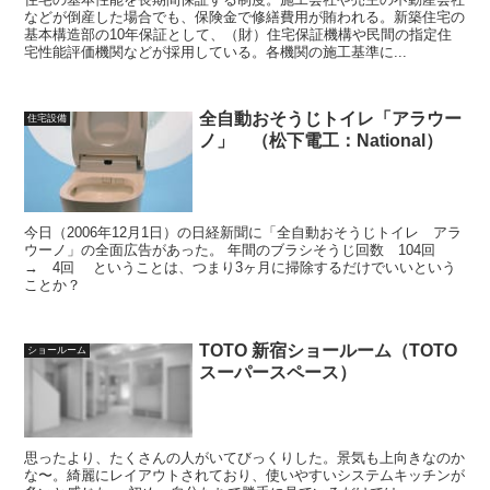
などが倒産した場合でも、保険金で修繕費用が賄われる。新築住宅の
基本構造部の10年保証として、（財）住宅保証機構や民間の指定住
宅性能評価機関などが採用している。各機関の施工基準に...
全自動おそうじトイレ「アラウー
住宅設備
ノ」 （松下電工：National）
今日（2006年12月1日）の日経新聞に「全自動おそうじトイレ アラ
ウーノ」の全面広告があった。 年間のブラシそうじ回数 104回
→ 4回 ということは、つまり3ヶ月に掃除するだけでいいという
ことか？
TOTO 新宿ショールーム（TOTO
ショールーム
スーパースペース）
思ったより、たくさんの人がいてびっくりした。景気も上向きなのか
な〜。綺麗にレイアウトされており、使いやすいシステムキッチンが