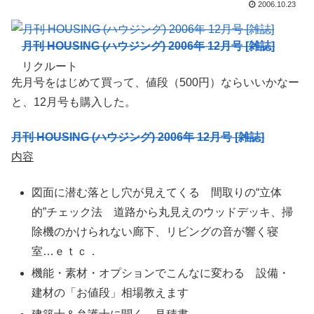
2006.10.23
月刊 HOUSING (ハウジング) 2006年 12月号 [雑誌]
リクルート
先月号をはじめて買って、値段（500円）ならいいかなー
と、12月号も購入した。
月刊 HOUSING (ハウジング) 2006年 12月号 [雑誌]
内容
図面に潜む落とし穴が見えてくる 間取りの“立体
的”チェック法 道路から丸見えのウッドデッキ、掃
除機のかけられない廊下、リビングの音が響く寝
室…ｅｔｃ．
機能・素材・オプションでこんなに変わる 設備・
建材の「お値段」相場教えます