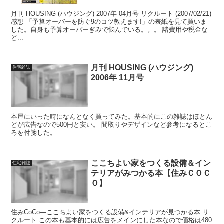
月刊 HOUSING (ハウジング) 2007年 04月号 リクルート (2007/02/21)
感想 「予算オーバーを防ぐ9のコツ教えます!」の表紙を見て買いま
した。自身も予算オーバーぎみで悩んでいる。。。 諸費用や税金な
ど...
月刊 HOUSING (ハウジング)
住宅雑誌
2006年 11月号
本屋にいった時になんとなく買ってみた。基本的にこの雑誌はほとん
どが広告なので500円と安い。 間取りやデザインなど参考になるとこ
ろを付箋した。
ここちよい家をつくる設備＆イン
住宅雑誌
テリアがみつかる本【住みＣＯＣ
Ｏ】
住みCoCo―ここちよい家をつくる設備&インテリアが見つかる本 リ
クルート この本も基本的には広告をメインにした本なので価格は480