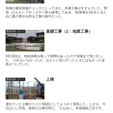
恒例の週末現場チェックにいってきた。外溝工事がすすんでいた。間
知（けんち）ブロックの一部も破壊してある。 駐車場を3台分とるた
めに庭の部分を削る工事の途中だった。
基礎工事（2：地業工事）
建築現場レポート
9月10日は、有給休暇を取って時間があったので現場まで見に行っ
た。 だれもいなかったが、おととい見に行ったときにはなかった金
具がついていた。
上棟
建築現場レポート
遅れていた上棟がリスケ3回目にしてようやく実現した。しかも、今
日はいい天気。絶好の上棟日和だ。 ちなみに、木造軸組工法です。