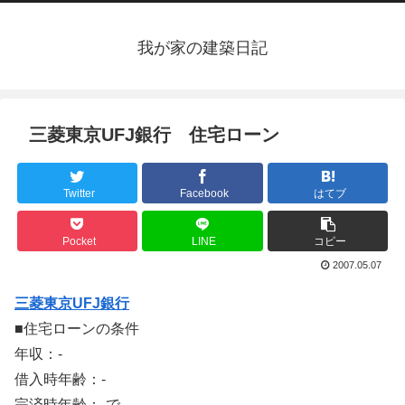
我が家の建築日記
三菱東京UFJ銀行 住宅ローン
Twitter
Facebook
はてブ
Pocket
LINE
コピー
2007.05.07
三菱東京UFJ銀行
■住宅ローンの条件
年収：-
借入時年齢：-
完済時年齢：-で