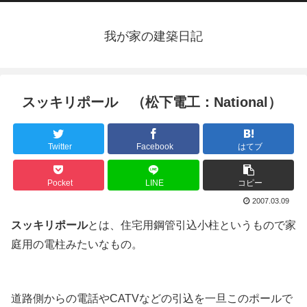
我が家の建築日記
スッキリポール （松下電工：National）
Twitter
Facebook
はてブ
Pocket
LINE
コピー
2007.03.09
スッキリポール
とは、住宅用鋼管引込小柱というもので家
庭用の電柱みたいなもの。
道路側からの電話やCATVなどの引込を一旦このポールで