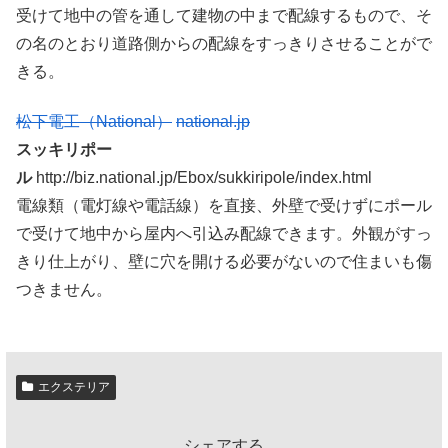
受けて地中の管を通して建物の中まで配線するもので、そ
の名のとおり道路側からの配線をすっきりさせることがで
きる。
松下電工（National）
national.jp
スッキリポー
ル
http://biz.national.jp/Ebox/sukkiripole/index.html
電線類（電灯線や電話線）を直接、外壁で受けずにポール
で受けて地中から屋内へ引込み配線できます。外観がすっ
きり仕上がり、壁に穴を開ける必要がないので住まいも傷
つきません。
エクステリア
シェアする