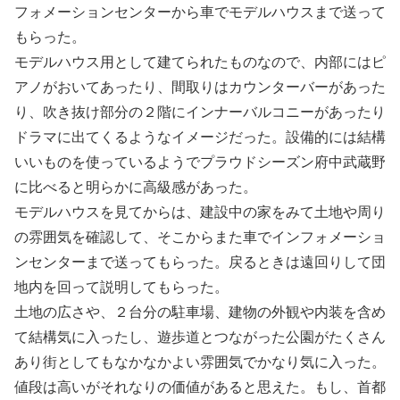
フォメーションセンターから車でモデルハウスまで送って
もらった。
モデルハウス用として建てられたものなので、内部にはピ
アノがおいてあったり、間取りはカウンターバーがあった
り、吹き抜け部分の２階にインナーバルコニーがあったり
ドラマに出てくるようなイメージだった。設備的には結構
いいものを使っているようでプラウドシーズン府中武蔵野
に比べると明らかに高級感があった。
モデルハウスを見てからは、建設中の家をみて土地や周り
の雰囲気を確認して、そこからまた車でインフォメーショ
ンセンターまで送ってもらった。戻るときは遠回りして団
地内を回って説明してもらった。
土地の広さや、２台分の駐車場、建物の外観や内装を含め
て結構気に入ったし、遊歩道とつながった公園がたくさん
あり街としてもなかなかよい雰囲気でかなり気に入った。
値段は高いがそれなりの価値があると思えた。もし、首都