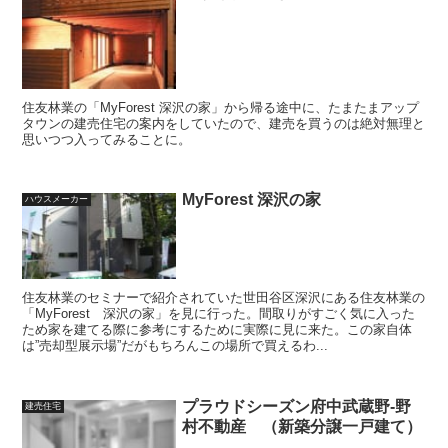
住友林業の「MyForest 深沢の家」から帰る途中に、たまたまアップ
タウンの建売住宅の案内をしていたので、建売を買うのは絶対無理と
思いつつ入ってみることに。
MyForest 深沢の家
ハウスメーカー
住友林業のセミナーで紹介されていた世田谷区深沢にある住友林業の
「MyForest 深沢の家」を見に行った。間取りがすごく気に入った
ため家を建てる際に参考にするために実際に見に来た。この家自体
は”売却型展示場”だがもちろんこの場所で買えるわ...
プラウドシーズン府中武蔵野-野
建売住宅
村不動産 （新築分譲一戸建て）