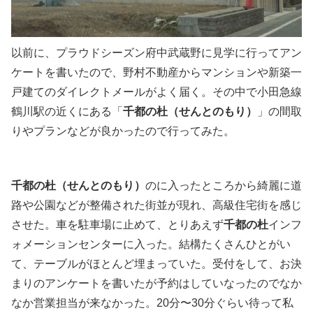
以前に、プラウドシーズン府中武蔵野に見学に行ってアン
ケートを書いたので、野村不動産からマンションや新築一
戸建てのダイレクトメールがよく届く。その中で小田急線
鶴川駅の近くにある「
千都の杜（せんとのもり）
」の間取
りやプランなどが良かったので行ってみた。
千都の杜（せんとのもり）
のに入ったところから綺麗に道
路や公園などが整備された街並が現れ、高級住宅街を感じ
させた。車を駐車場に止めて、とりあえず
千都の杜
インフ
ォメーションセンターに入った。結構たくさんひとがい
て、テーブルがほとんど埋まっていた。受付をして、お決
まりのアンケートを書いたが予約はしていなったのでなか
なか営業担当が来なかった。20分〜30分ぐらい待って私