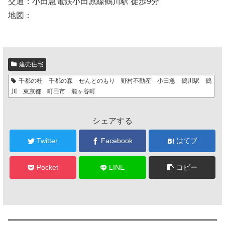
交通：小田急電鉄小田原線鶴川駅 徒歩9分
地図：
建売住宅
千都の杜 千都の森 せんとのもり 野村不動産 小田急 鶴川駅 鶴
川 東京都 町田市 能ヶ谷町
シェアする
Twitter
Facebook
はてブ
Pocket
LINE
コピー