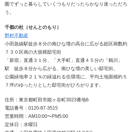
圏でずっと暮らしていくつもりだったらかなり迷っただろ
う。
千都の杜（せんとのもり）
野村不動産
小田急線駅徒歩８分の南ひな壇の高台に広がる総区画数約
７３０区画の大規模邸宅街
「新宿」直通３１分、「大手町」直通４５分の「鶴川」
駅 徒歩８分から広がる、南ひな壇の美しい邸宅街。
公園緑地率２１％の緑溢れる住環境に、平均土地面積約５
７坪のゆったりとした邸宅街がひろがります。
住所：東京都町田市能ヶ谷町3023番地6
電話番号：0120-87-3515
営業時間：AM10:00〜PM5:00
定休日：水曜日