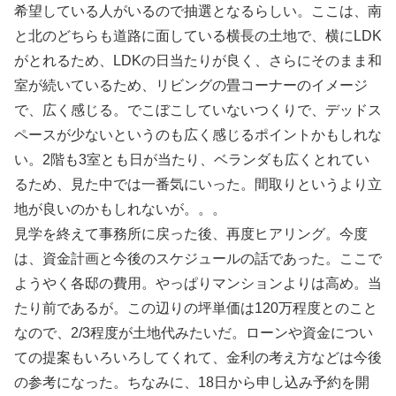
希望している人がいるので抽選となるらしい。ここは、南
と北のどちらも道路に面している横長の土地で、横にLDK
がとれるため、LDKの日当たりが良く、さらにそのまま和
室が続いているため、リビングの畳コーナーのイメージ
で、広く感じる。でこぼこしていないつくりで、デッドス
ペースが少ないというのも広く感じるポイントかもしれな
い。2階も3室とも日が当たり、ベランダも広くとれてい
るため、見た中では一番気にいった。間取りというより立
地が良いのかもしれないが。。。
見学を終えて事務所に戻った後、再度ヒアリング。今度
は、資金計画と今後のスケジュールの話であった。ここで
ようやく各邸の費用。やっぱりマンションよりは高め。当
たり前であるが。この辺りの坪単価は120万程度とのこと
なので、2/3程度が土地代みたいだ。ローンや資金につい
ての提案もいろいろしてくれて、金利の考え方などは今後
の参考になった。ちなみに、18日から申し込み予約を開