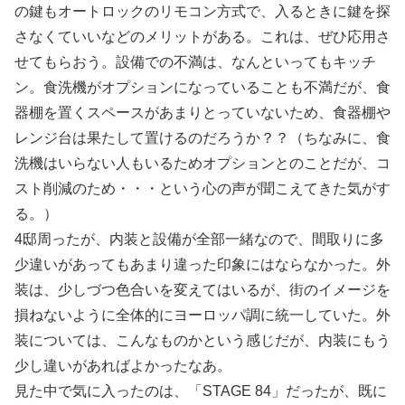
の鍵もオートロックのリモコン方式で、入るときに鍵を探
さなくていいなどのメリットがある。これは、ぜひ応用さ
せてもらおう。設備での不満は、なんといってもキッチ
ン。食洗機がオプションになっていることも不満だが、食
器棚を置くスペースがあまりとっていないため、食器棚や
レンジ台は果たして置けるのだろうか？？（ちなみに、食
洗機はいらない人もいるためオプションとのことだが、コ
スト削減のため・・・という心の声が聞こえてきた気がす
る。）
4邸周ったが、内装と設備が全部一緒なので、間取りに多
少違いがあってもあまり違った印象にはならなかった。外
装は、少しづつ色合いを変えてはいるが、街のイメージを
損ねないように全体的にヨーロッパ調に統一していた。外
装については、こんなものかという感じだが、内装にもう
少し違いがあればよかったなあ。
見た中で気に入ったのは、「STAGE 84」だったが、既に