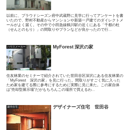
以前に、プラウドシーズン府中武蔵野に見学に行ってアンケートを書
いたので、野村不動産からマンションや新築一戸建てのダイレクトメ
ールがよく届く。その中で小田急線鶴川駅の近くにある「千都の杜
（せんとのもり）」の間取りやプランなどが良かったので行...
MyForest 深沢の家
ハウスメーカー
住友林業のセミナーで紹介されていた世田谷区深沢にある住友林業の
「MyForest 深沢の家」を見に行った。間取りがすごく気に入った
ため家を建てる際に参考にするために実際に見に来た。この家自体
は”売却型展示場”だがもちろんこの場所で買えるわ...
デザイナーズ住宅 世田谷
建売住宅