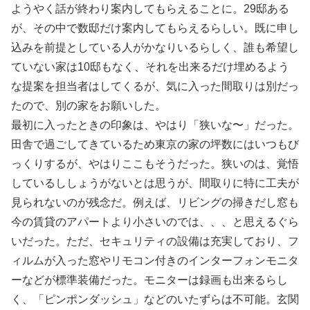
ようやく話が終わり案内してもらえることに。29邸ある
が、その中で数邸だけ案内してもらえるらしい。既に申し
込みを前提としている人がかなりいるらしく、誰も希望し
ていない家は10邸もなく、それを出来るだけ埋めるよう
な提案を担当者はしてくるが、気に入った間取りは別だっ
たので、別の家をお願いした。
最初に入ったときの印象は、やはり「狭いな〜」だった。
田舎で過ごしてきているため東京の家の坪数にはいつもび
っくりするが、やはりここもそうだった。狭いのは、覚悟
しているししょうがないとは思うが、間取りに特に工夫が
見られないのが残念だ。例えば、リビングの掃きだし窓も
今の賃貸のアパートより小さいのでは、、、と思えるぐら
いだった。ただ、セキュリティの設備は充実しており、フ
ィルムが入った窓やリモコン付きのインターフォンモニタ
ーなどが標準装備だった。モニターは録画も出来るらし
く、「ピンポンダッシュ」などのいたずらは不可能。玄関