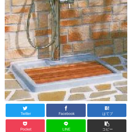
Twitter
Facebook
はてブ
Pocket
LINE
コピー