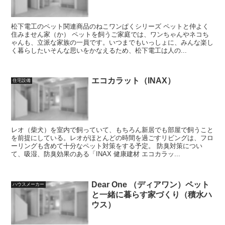
松下電工のペット関連商品のねこワンぱくシリーズ ペットと仲よく
住みません家（か） ペットを飼うご家庭では、ワンちゃんやネコち
ゃんも、立派な家族の一員です。いつまでもいっしょに、みんな楽し
く暮らしたいそんな思いをかなえるため、松下電工は人の...
エコカラット（INAX）
住宅設備
レオ（柴犬）を室内で飼っていて、もちろん新居でも部屋で飼うこと
を前提にしている。レオがほとんどの時間を過ごすリビングは、フロ
ーリングも含めて十分なペット対策をする予定。 防臭対策につい
て、吸湿、防臭効果のある「INAX 健康建材 エコカラッ...
Dear One （ディアワン）ペット
ハウスメーカー
と一緒に暮らす家づくり（積水ハ
ウス）