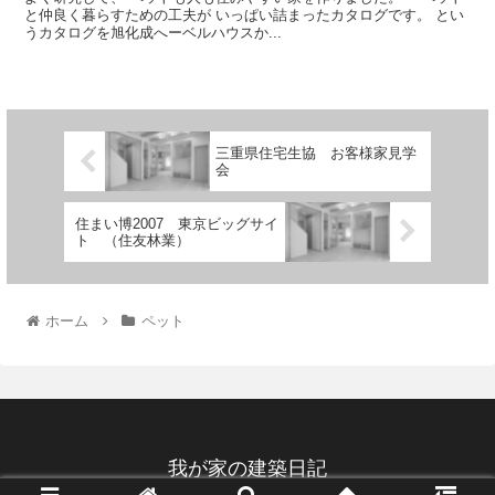
と仲良く暮らすための工夫が いっぱい詰まったカタログです。 とい
うカタログを旭化成へーベルハウスか...
三重県住宅生協 お客様家見学
会
住まい博2007 東京ビッグサイ
ト （住友林業）
ホーム
ペット
我が家の建築日記