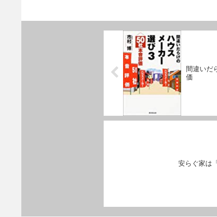
間違いだ
価
安らぐ家は