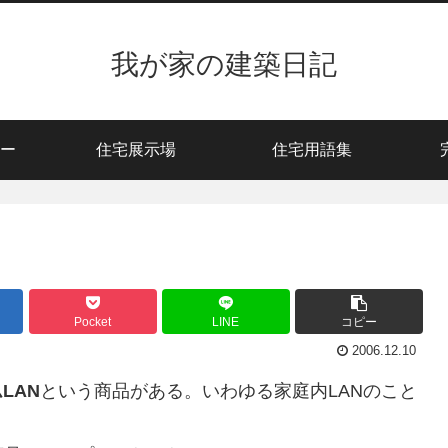
我が家の建築日記
ー
住宅展示場
住宅用語集
Pocket
LINE
コピー
2006.12.10
LAN
という商品がある。いわゆる家庭内LANのこと