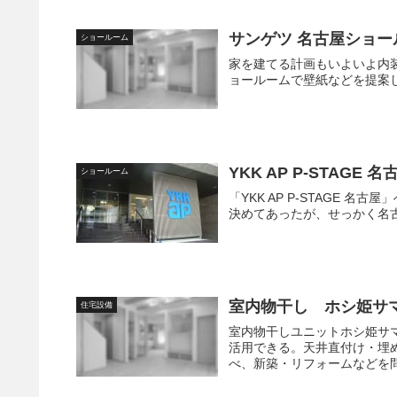
サンゲツ 名古屋ショー
ショールーム
家を建てる計画もいよいよ内装
ョールームで壁紙などを提案
YKK AP P-STAGE 名
ショールーム
「YKK AP P-STAGE
決めてあったが、せっかく名
室内物干し ホシ姫サマ 
住宅設備
室内物干しユニットホシ姫サ
活用できる。天井直付け・埋
べ、新築・リフォームなどを問