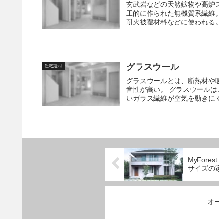
玄武岩などの天然鉱物や高炉
工的に作られた無機質系繊維
耐火被覆材料などに使われる。
グラスウール
住宅建材
グラスウールとは、断熱材や
音性が高い。 グラスウール
いガラス繊維が空気を動きにく
MyFore
サイズの
オ