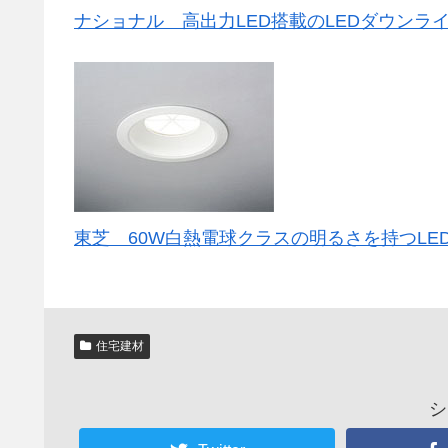
ナショナル 高出力LED搭載のLEDダウンラ
東芝 60W白熱電球クラスの明るさを持つLE
住宅建材
シ