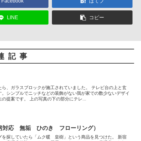
Facebook
はてブ
LINE
コピー
連記事
たら、ガラスブロックが施工されていました。 テレビ台の上と玄
す。シンプルでニッチなどの装飾がない我が家での数少ないデザイ
の提案です。 上の写真の下の部分にテレ...
房対応 無垢 ひのき フローリング）
グを探していたら「ムク暖 皇樹」という商品を見つけた。 新宿