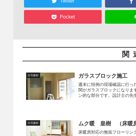
Twitter
Pocket
関
ガラスブロック施工
住宅建材
週末に恒例の現場確認に行っ
関がガラスブロックになりま
ン的な部分です。設計士の先生
ムク暖 皇樹 （床暖
住宅建材
床暖房対応の無垢フローリン