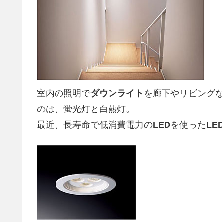
室内の照明で
ダウンライト
を廊下やリビング
のは、蛍光灯と白熱灯。
最近、長寿命で低消費電力の
LED
を使った
LE