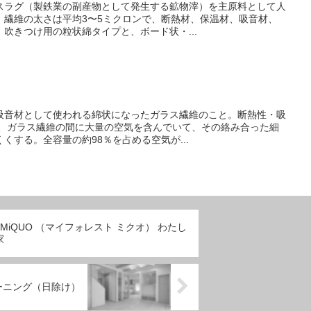
スラグ（製鉄業の副産物として発生する鉱物滓）を主原料として人
。繊維の太さは平均3〜5ミクロンで、断熱材、保温材、吸音材、
吹きつけ用の粒状綿タイプと、ボード状・...
吸音材として使われる綿状になったガラス繊維のこと。断熱性・吸
は、ガラス繊維の間に大量の空気を含んでいて、その絡み合った細
くする。全容量の約98％を占める空気が...
st MiQUO （マイフォレスト ミクオ） わたし
家
ーニング（日除け）