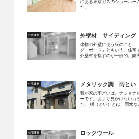
にある東京ガスのショールー
だ。
外壁材 サイディング
住宅建材
建物の外壁に使う板のこと。「
グ・ボード」ともいう。住宅
外壁材を指すのが一般的。防火
メタリック調 雨とい （
住宅建材
我が家の雨どいは、ナショナル
ーです。あまり見かけないカ
た。 樋（とい）とは、雨水な
ロックウール
住宅建材