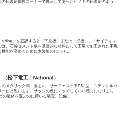
ムの床暖房体験コーナーで展示してあったヒノキの床暖房のよう
siding」を直訳すると「下見板」または「壁板」。「サイディン
では、石綿セメント板を基礎的な材料にして工場で加工された不燃
性能を高めるために木製板の代わり...
松下電工：National）
のメタリック調 雨とい サーフェスケアFS-I型 ステンシルバ
ラーだと思います。サッシの色にマッチしていい感じになりまし
どの液体を運ぶのに用いる装置、設備...