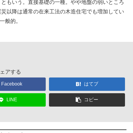
」ともいう。直接基礎の一種。やや地盤の弱いところ
震災以降は通常の在来工法の木造住宅でも増加してい
が一般的。
ェアする
Facebook
はてブ
LINE
コピー