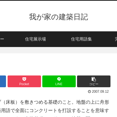
我が家の建築日記
ー
住宅展示場
住宅用語集
Pocket
LINE
コピー
2007.09.12
ブ（床板）を敷きつめる基礎のこと。地盤の上に舟形
築用語で全面にコンクリートを打設することを意味す