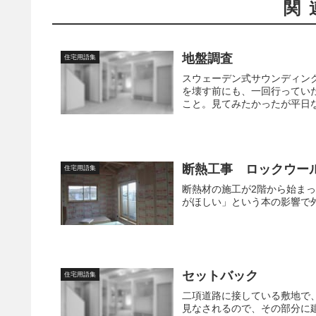
関
地盤調査
住宅用語集
スウェーデン式サウンディン
を壊す前にも、一回行ってい
こと。見てみたかったが平日
断熱工事 ロックウー
住宅用語集
断熱材の施工が2階から始ま
がほしい」という本の影響で
セットバック
住宅用語集
二項道路に接している敷地で
見なされるので、その部分に