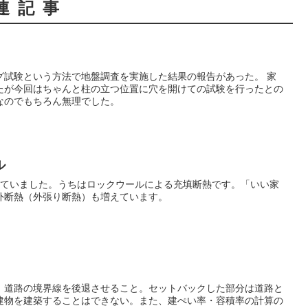
連記事
グ試験という方法で地盤調査を実施した結果の報告があった。 家
たが今回はちゃんと柱の立つ位置に穴を開けての試験を行ったとの
なのでもちろん無理でした。
ル
っていました。うちはロックウールによる充填断熱です。「いい家
外断熱（外張り断熱）も増えています。
、道路の境界線を後退させること。セットバックした部分は道路と
建物を建築することはできない。また、建ぺい率・容積率の計算の