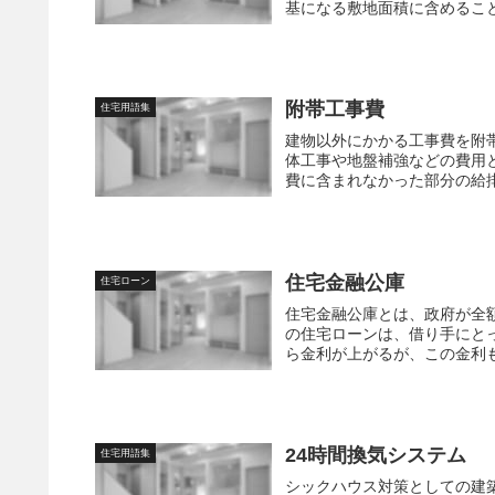
基になる敷地面積に含めること
附帯工事費
住宅用語集
建物以外にかかる工事費を附
体工事や地盤補強などの費用
費に含まれなかった部分の給排
住宅金融公庫
住宅ローン
住宅金融公庫とは、政府が全
の住宅ローンは、借り手にと
ら金利が上がるが、この金利も
24時間換気システム
住宅用語集
シックハウス対策としての建