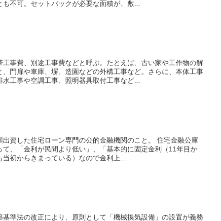
も不可。セットバックが必要な面積が、敷...
帯工事費、別途工事費などと呼ぶ。たとえば、古い家や工作物の解
と、門扉や車庫、塀、造園などの外構工事など。さらに、本体工事
水工事や空調工事、照明器具取付工事など...
額出資した住宅ローン専門の公的金融機関のこと。 住宅金融公庫
って、「金利が民間より低い」、「基本的に固定金利（11年目か
当初からきまっている）なので金利上...
築基準法の改正により、原則として「機械換気設備」の設置が義務