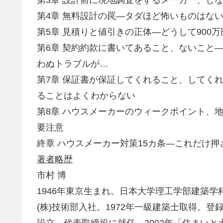
第3章 設計前に現地調査をするメーカー、し
第4章 無料設計の罠―タダほど怖いものはない
第5章 見積りと値引きの正体―どうして900
第6章 契約約款に書いてあること、ないこと
わぬトラブルが…
第7章 保証書が保証してくれること、してく
ることはよくわからない
第8章 ハウスメーカーのウィークポイント、
要注意
終章 ハウスメーカー対策15カ条―これだけ押
著者略歴
市村 博
1946年東京生まれ。日本大学理工学部建築学
(株)技術部入社。1972年一級建築士取得。登録