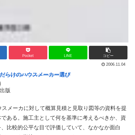
Pocket
LINE
コピー
2006.11.04
だらけのハウスメーカー選び
博
出版
ウスメーカに対して概算見積と見取り図等の資料を提
本である。施工主として何を基準に考えるべきか、資
を、比較的公平な目で評価していて、なかなか面白