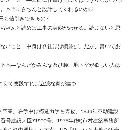
ないメーカー―図面に仕掛けた罠ではっきりわかった!
。本当にきちんと設計してくれるのか!?
万円も値引きできるの?
―ちゃんと読めば工事の実態がわかる。読まないと思
れないこと―中身は各社ほぼ横並び。だが、書いてあ
地下室―なんだかみんな及び腰。地下室が欲しい人は
さえて実践すれば立派な家が建つ!
科卒業。在学中は構造力学を専攻。1946年不動建設
番号建設大臣71900号。1975年(株)市村建築事務所