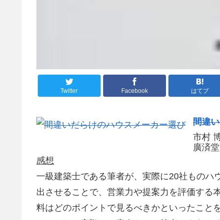
Twitter
Facebook
はてブ
間違い
市村 
廣済堂
感想
一級建築士である筆者が、実際に20社ものハ
出させることで、営業力や提案力を評価する
料はどのポイントで見るべきかといったこと