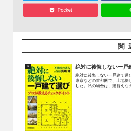
Pocket
関
絶対に後悔しない一戸
本
絶対に後悔しない一戸建て選び
東京などの首都圏で、土地探
した。私の場合は、建替えなの