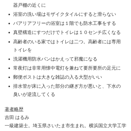
器戸棚の近くに
浴室の洗い場はモザイクタイルにすると滑らない
バアリアフリーの浴室は１階でも防水工事をする
真壁構造にすつだけでトイレは１０センチ広くなる
高齢者のいる家ではトイレは二つ。高齢者には専用
トイレを
洗濯機用防水パンはかえって邪魔になる
常夜灯は非常用懐中電灯を兼ねて要所要所の足元に
郵便ポストは大きな雑誌の入る大型がいい
排水管が床に入った部分の継ぎ方が悪いと、下水の
臭いが逆流してくる
著者略歴
吉田 はるみ
一級建築士。埼玉県さいたま市生まれ。横浜国立大学工学