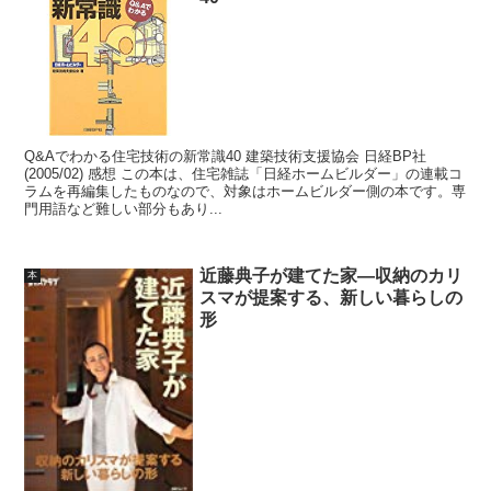
Q&Aでわかる住宅技術の新常識40 建築技術支援協会 日経BP社
(2005/02) 感想 この本は、住宅雑誌「日経ホームビルダー」の連載コ
ラムを再編集したものなので、対象はホームビルダー側の本です。専
門用語など難しい部分もあり...
近藤典子が建てた家―収納のカリ
本
スマが提案する、新しい暮らしの
形