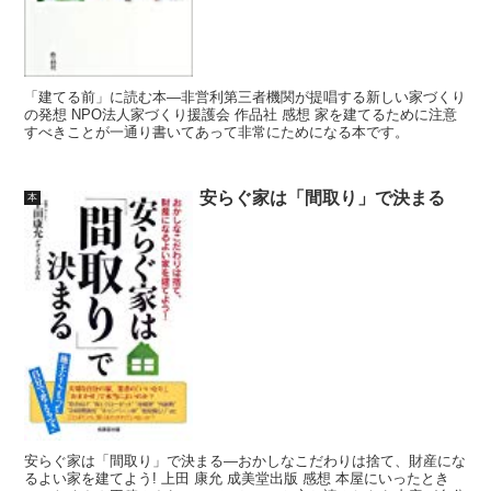
「建てる前」に読む本―非営利第三者機関が提唱する新しい家づくり
の発想 NPO法人家づくり援護会 作品社 感想 家を建てるために注意
すべきことが一通り書いてあって非常にためになる本です。
安らぐ家は「間取り」で決まる
本
安らぐ家は「間取り」で決まる―おかしなこだわりは捨て、財産にな
るよい家を建てよう! 上田 康允 成美堂出版 感想 本屋にいったとき