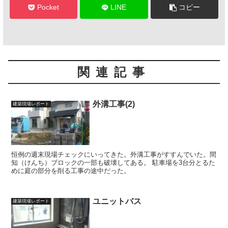
Pocket
LINE
コピー
関連記事
外溝工事(2)
建築現場レポート
恒例の週末現場チェックにいってきた。外溝工事がすすんでいた。間
知（けんち）ブロックの一部も破壊してある。 駐車場を3台分とるた
めに庭の部分を削る工事の途中だった。
ユニットバス
建築現場レポート