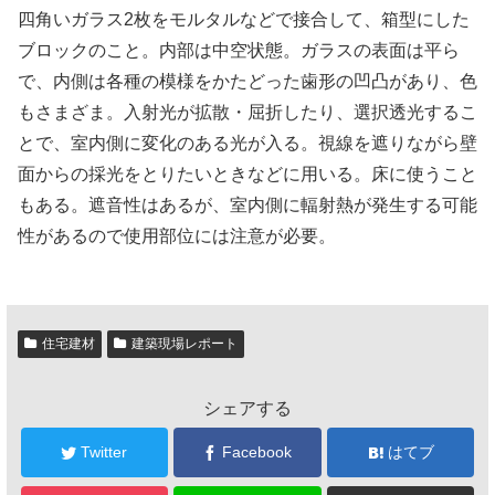
四角いガラス2枚をモルタルなどで接合して、箱型にした
ブロックのこと。内部は中空状態。ガラスの表面は平ら
で、内側は各種の模様をかたどった歯形の凹凸があり、色
もさまざま。入射光が拡散・屈折したり、選択透光するこ
とで、室内側に変化のある光が入る。視線を遮りながら壁
面からの採光をとりたいときなどに用いる。床に使うこと
もある。遮音性はあるが、室内側に輻射熱が発生する可能
性があるので使用部位には注意が必要。
住宅建材
建築現場レポート
シェアする
Twitter
Facebook
はてブ