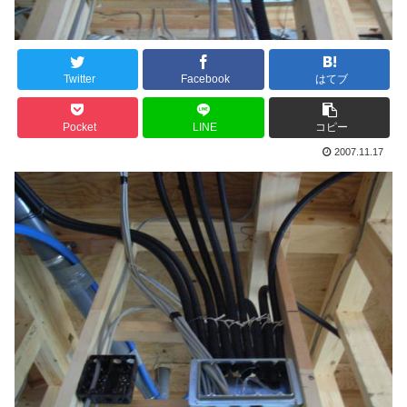
Twitter
Facebook
はてブ
Pocket
LINE
コピー
2007.11.17